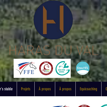
's stable
Projets
À propos
À propos
Equicoaching