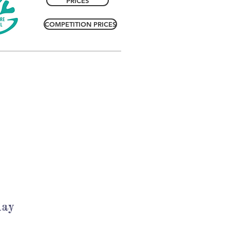
PRICES
COMPETITION PRICES
day